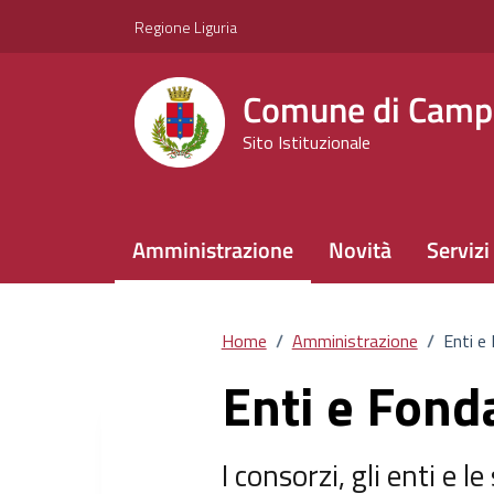
Vai ai contenuti
Vai al footer
Regione Liguria
Comune di Camp
Sito Istituzionale
Amministrazione
Novità
Servizi
Home
/
Amministrazione
/
Enti e
Enti e Fond
I consorzi, gli enti e le