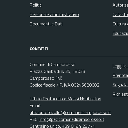
Politici
Autoriz
Personale amministrativo
Catasto
Documenti e Dati
Cultura 
Educazi
CONTATTI
Comune di Camporosso
Leggi le
Piazza Garibaldi n. 35, 18033
Prenota
Camporosso (IM)
Segnala
Codice fiscale / P. IVA:00246620082
Richies
Ufficio Protocollo e Messi Notificatori
Email:
ufficioprotocollo@comunedicamporosso.it
PEC:
info@pec.comunedicamporosso.it
Centralino unico: +39 0184 28771