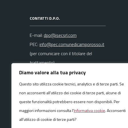
CONTATTI D.P.O.
E-mail:
dpo@isecsrl.com
PEC:
info@pec.comunedicamporosso.it
(per comunicare con il titolare del
trattamento)
Diamo valore alla tua privacy
La mail del DPO va usata SOLO per
Questo sito utilizza cookie tecnici, analytics e di terze parti. Se
questioni
non acconsenti all'utilizzo dei cookie di terze parti, alcune di
riguardanti la privacy
queste funzionalità potrebbero essere non disponibili. Per
maggiori informazioni consulta l'
Informativa cookie
. Acconsenti
all'utilizzo di cookie di terze parti?