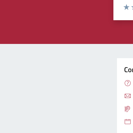
Valu
V
Co