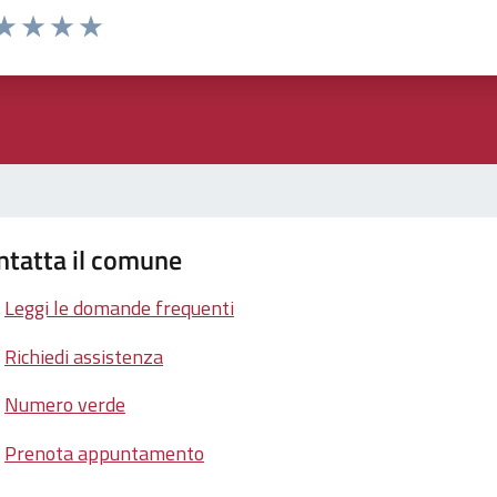
ta 1 stelle su 5
aluta 2 stelle su 5
Valuta 3 stelle su 5
Valuta 4 stelle su 5
Valuta 5 stelle su 5
ntatta il comune
Leggi le domande frequenti
Richiedi assistenza
Numero verde
Prenota appuntamento