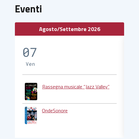
Eventi
Agosto/Settembre 2026
07
0
Ven
S
Rassegna musicale “Jazz Valley”
OndeSonore