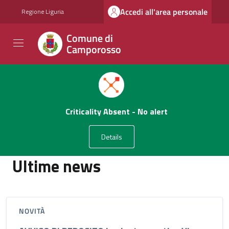
Vai ai contenuti
Vai al footer
Accedi all'area personale
Regione Liguria
Comune di
Camporosso
Comune di Camporosso
Contenuti in evidenza
Novità in evidenza
Ultime news
NOVITÀ