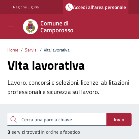
Vai ai contenuti
Vai al footer
Accedi all'area personale
Regione Liguria
Comune di
Camporosso
Home
/
Servizi
/
Vita lavorativa
Vita lavorativa
Lavoro, concorsi e selezioni, licenze, abilitazioni
professionali e sicurezza sul lavoro.
Esplora tutti i servizi
Cerca una parola chiave
Invio
3
servizi trovati in ordine alfabetico