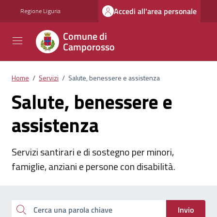
Vai ai contenuti
Vai al footer
Accedi all'area personale
Regione Liguria
Comune di
Camporosso
Home
/
Servizi
/
Salute, benessere e assistenza
Salute, benessere e
assistenza
Servizi santirari e di sostegno per minori,
famiglie, anziani e persone con disabilità.
Esplora tutti i servizi
Cerca una parola chiave
Invio