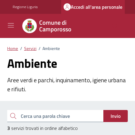
Vai ai contenuti
Vai al footer
Accedi all'area personale
Regione Liguria
Comune di
Camporosso
Home
/
Servizi
/
Ambiente
Ambiente
Aree verdi e parchi, inquinamento, igiene urbana
e rifiuti.
Esplora tutti i servizi
Cerca una parola chiave
Invio
3
servizi trovati in ordine alfabetico