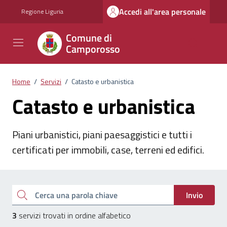
Vai ai contenuti
Vai al footer
Accedi all'area personale
Regione Liguria
Comune di
Camporosso
Home
/
Servizi
/
Catasto e urbanistica
Catasto e urbanistica
Piani urbanistici, piani paesaggistici e tutti i
certificati per immobili, case, terreni ed edifici.
Esplora tutti i servizi
Cerca una parola chiave
Invio
3
servizi trovati in ordine alfabetico