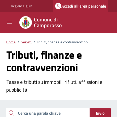
Vai ai contenuti
Vai al footer
Accedi all'area personale
Regione Liguria
Comune di
Camporosso
Home
/
Servizi
/
Tributi, finanze e contravvenzioni
Tributi, finanze e
contravvenzioni
Tasse e tributi su immobili, rifiuti, affissioni e
pubblicità
Esplora tutti i servizi
Cerca una parola chiave
Invio