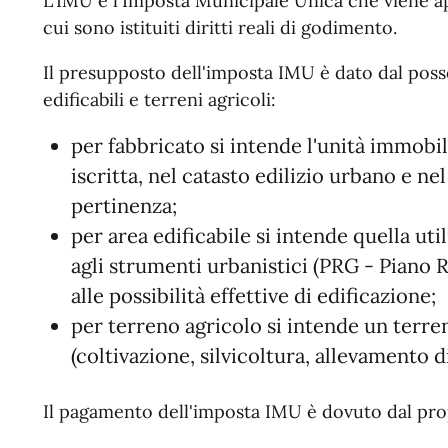
L'IMU è l'Imposta Municipale Unica che viene app
cui sono istituiti diritti reali di godimento.
Il presupposto dell'imposta IMU è dato dal posse
edificabili e terreni agricoli:
per fabbricato si intende l'unità immobil
iscritta, nel catasto edilizio urbano e n
pertinenza;
per area edificabile si intende quella uti
agli strumenti urbanistici (PRG - Piano 
alle possibilità effettive di edificazione;
per terreno agricolo si intende un terren
(coltivazione, silvicoltura, allevamento di
Il pagamento dell'imposta IMU è dovuto dal prop