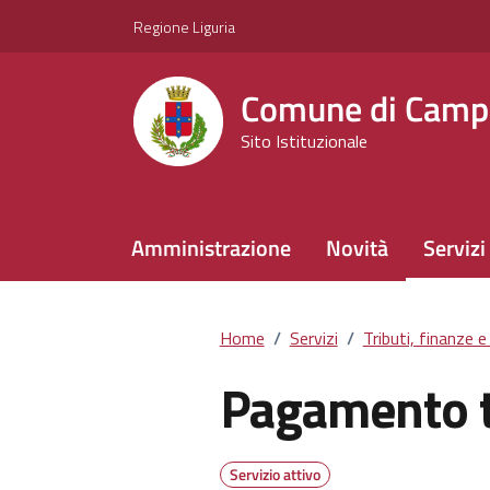
Vai ai contenuti
Vai al footer
Regione Liguria
Comune di Camp
Sito Istituzionale
Amministrazione
Novità
Servizi
Home
/
Servizi
/
Tributi, finanze 
Pagamento t
Servizio attivo