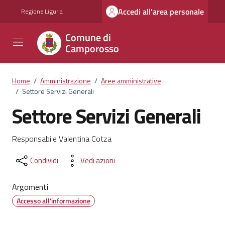
Vai ai contenuti
Vai al footer
Accedi all'area personale
Regione Liguria
Comune di
Camporosso
Home
/
Amministrazione
/
Aree amministrative
/
Settore Servizi Generali
Settore Servizi Generali
Dettagli del documento
Responsabile Valentina Cotza
Condividi
Vedi azioni
Argomenti
Accesso all'informazione