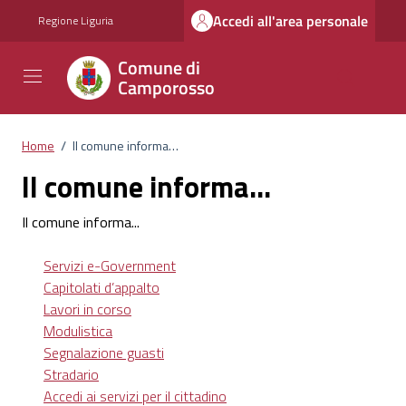
Vai ai contenuti
Vai al footer
Accedi all'area personale
Regione Liguria
Comune di
Camporosso
Home
/
Il comune informa…
Il comune informa…
Il comune informa...
Servizi e-Government
Capitolati d’appalto
Lavori in corso
Modulistica
Segnalazione guasti
Stradario
Accedi ai servizi per il cittadino