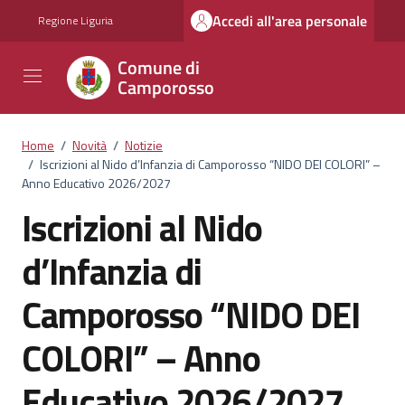
Vai ai contenuti
Vai al footer
Accedi all'area personale
Regione Liguria
Comune di
Camporosso
Home
/
Novità
/
Notizie
/
Iscrizioni al Nido d’Infanzia di Camporosso “NIDO DEI COLORI” –
Anno Educativo 2026/2027
Iscrizioni al Nido
d’Infanzia di
Camporosso “NIDO DEI
COLORI” – Anno
Educativo 2026/2027