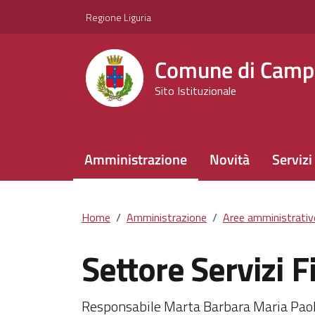
Vai ai contenuti
Vai al footer
Regione Liguria
Comune di Camp
Sito Istituzionale
Amministrazione
Novità
Servizi
Home
/
Amministrazione
/
Aree amministrativ
Settore Servizi F
Dettagli del documento
Responsabile Marta Barbara Maria Paol