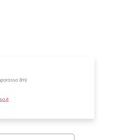
mporosso (Im)
o.it