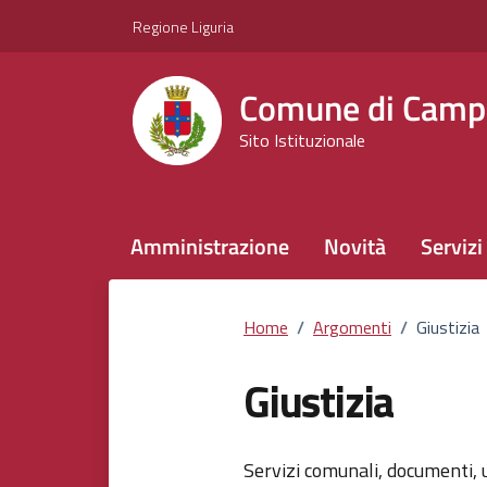
Vai ai contenuti
Vai al footer
Regione Liguria
Comune di Camp
Sito Istituzionale
Amministrazione
Novità
Servizi
Home
/
Argomenti
/
Giustizia
Giustizia
Dettagli del
Servizi comunali, documenti, u