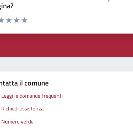
gina?
ta 1 stelle su 5
aluta 2 stelle su 5
Valuta 3 stelle su 5
Valuta 4 stelle su 5
Valuta 5 stelle su 5
ntatta il comune
Leggi le domande frequenti
Richiedi assistenza
Numero verde