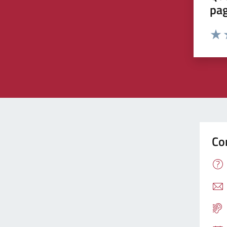
pa
Valu
V
Co