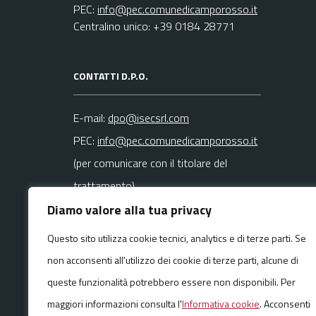
PEC:
info@pec.comunedicamporosso.it
Centralino unico: +39 0184 28771
CONTATTI D.P.O.
E-mail:
dpo@isecsrl.com
PEC:
info@pec.comunedicamporosso.it
(per comunicare con il titolare del
trattamento)
Diamo valore alla tua privacy
La mail del DPO va usata SOLO per
Questo sito utilizza cookie tecnici, analytics e di terze parti. Se
questioni
non acconsenti all'utilizzo dei cookie di terze parti, alcune di
riguardanti la privacy
queste funzionalità potrebbero essere non disponibili. Per
maggiori informazioni consulta l'
Informativa cookie
. Acconsenti