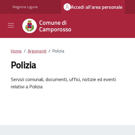
Vai ai contenuti
Vai al footer
Accedi all'area personale
Regione Liguria
Comune di
Camporosso
Home
/
Argomenti
/
Polizia
Polizia
Dettagli dell'argomento
Servizi comunali, documenti, uffici, notizie ed eventi
relativi a Polizia