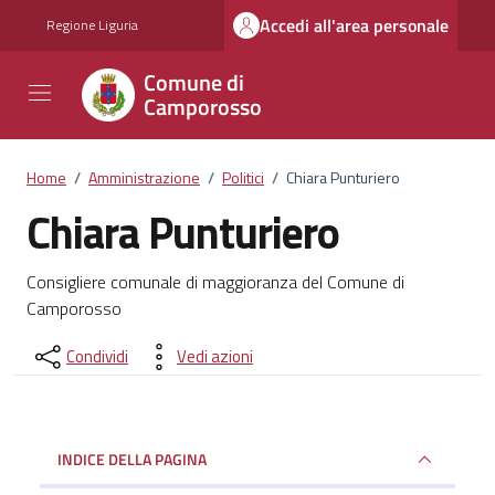
Vai ai contenuti
Vai al footer
Accedi all'area personale
Regione Liguria
Comune di
Camporosso
Home
/
Amministrazione
/
Politici
/
Chiara Punturiero
Chiara Punturiero
Dettagli del documento
Consigliere comunale di maggioranza del Comune di
Camporosso
Condividi
Vedi azioni
INDICE DELLA PAGINA