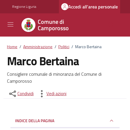
Vai ai contenuti
Vai al footer
Accedi all'area personale
Regione Liguria
Comune di
Camporosso
Home
/
Amministrazione
/
Politici
/
Marco Bertaina
Marco Bertaina
Dettagli del documento
Consigliere comunale di minoranza del Comune di
Camporosso
Condividi
Vedi azioni
INDICE DELLA PAGINA