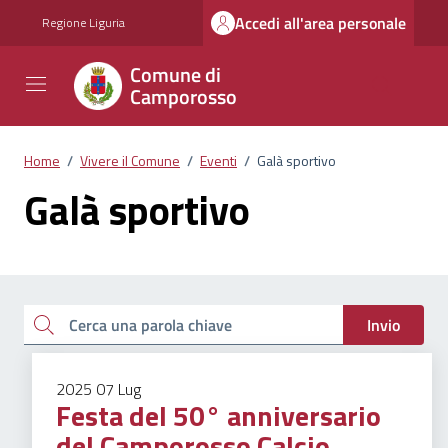
Vai ai contenuti
Vai al footer
Accedi all'area personale
Regione Liguria
Comune di
Camporosso
Home
/
Vivere il Comune
/
Eventi
/
Galà sportivo
Galà sportivo
Esplora tutti i documenti
Cerca una parola chiave
Invio
2025
07
Lug
Festa del 50° anniversario
del Camporosso Calcio