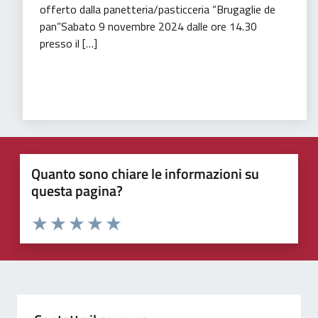
offerto dalla panetteria/pasticceria “Brugaglie de
pan”Sabato 9 novembre 2024 dalle ore 14.30
presso il […]
Sport
Tempo libero
Turismo
Quanto sono chiare le informazioni su
questa pagina?
Valuta 1 stelle su 5
Valuta 2 stelle su 5
Valuta 3 stelle su 5
Valuta 4 stelle su 5
Valuta 5 stelle su 5