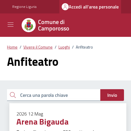
Vai ai contenuti
Vai al footer
Accedi all'area personale
Regione Liguria
Comune di
Camporosso
Home
/
Vivere il Comune
/
Luoghi
/
Anfiteatro
Anfiteatro
Esplora tutti i documenti
Cerca una parola chiave
Invio
2026
12
Mag
Arena Bigauda