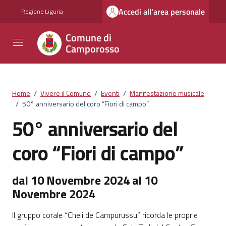
Vai ai contenuti
Vai al footer
Accedi all'area personale
Regione Liguria
Comune di
Camporosso
Home
/
Vivere il Comune
/
Eventi
/
Manifestazione musicale
/
50° anniversario del coro “Fiori di campo”
50° anniversario del
coro “Fiori di campo”
dal 10 Novembre 2024 al 10
Novembre 2024
Il gruppo corale “Cheli de Campurussu” ricorda le proprie