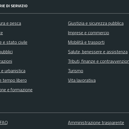
IE DI SERVIZIO
ura e pesca
Giustizia e sicurezza pubblica
te
Imprese e commercio
 e stato civile
Mobilità e trasporti
pubblici
Salute, benessere e assistenza
zazioni
Tributi, finanze e contravvenzion
 e urbanistica
Turismo
e tempo libero
Vita lavorativa
one e formazione
 FAQ
Amministrazione trasparente