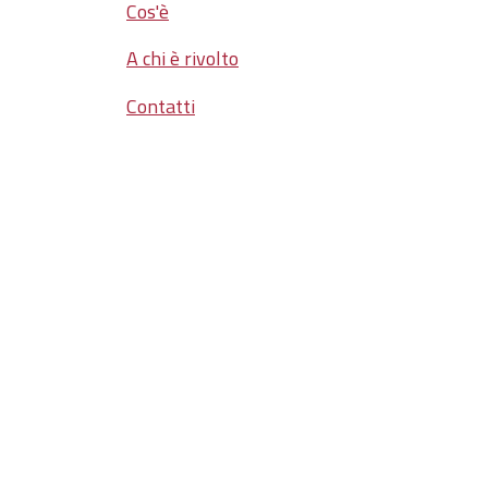
Cos'è
A chi è rivolto
Contatti