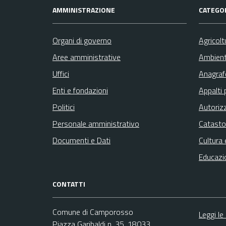
AMMINISTRAZIONE
CATEGOR
Organi di governo
Agricolt
Aree amministrative
Ambien
Uffici
Anagrafe
Enti e fondazioni
Appalti 
Politici
Autoriz
Personale amministrativo
Catasto
Documenti e Dati
Cultura 
Educazi
CONTATTI
Comune di Camporosso
Leggi le
Piazza Garibaldi n. 35, 18033