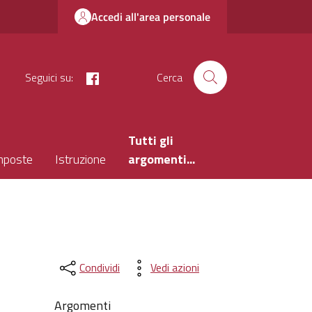
Accedi all'area personale
facebook
Seguici su:
Cerca
Tutti gli
mposte
Istruzione
argomenti...
Condividi
Vedi azioni
Argomenti