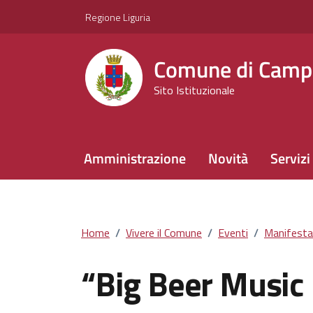
Vai ai contenuti
Vai al footer
Regione Liguria
Comune di Camp
Sito Istituzionale
Amministrazione
Novità
Servizi
Home
/
Vivere il Comune
/
Eventi
/
Manifesta
“Big Beer Music 