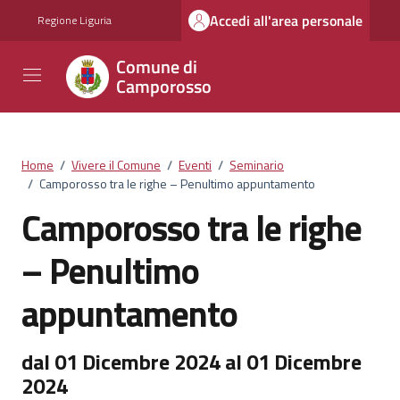
Vai ai contenuti
Vai al footer
Accedi all'area personale
Regione Liguria
Comune di
Camporosso
Home
/
Vivere il Comune
/
Eventi
/
Seminario
/
Camporosso tra le righe – Penultimo appuntamento
Camporosso tra le righe
– Penultimo
appuntamento
dal 01 Dicembre 2024 al 01 Dicembre
2024