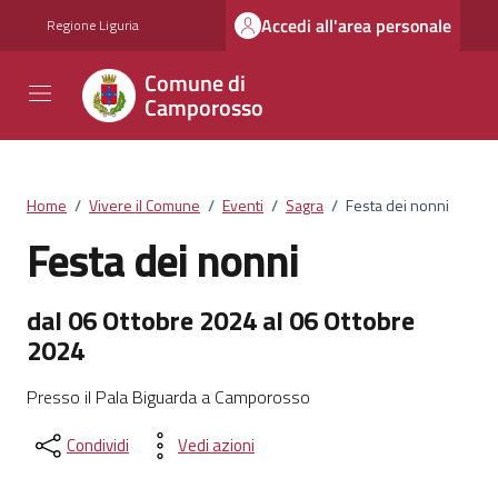
Vai ai contenuti
Vai al footer
Accedi all'area personale
Regione Liguria
Comune di
Camporosso
Home
/
Vivere il Comune
/
Eventi
/
Sagra
/
Festa dei nonni
Festa dei nonni
dal 06 Ottobre 2024 al 06 Ottobre
2024
Presso il Pala Biguarda a Camporosso
Condividi
Vedi azioni