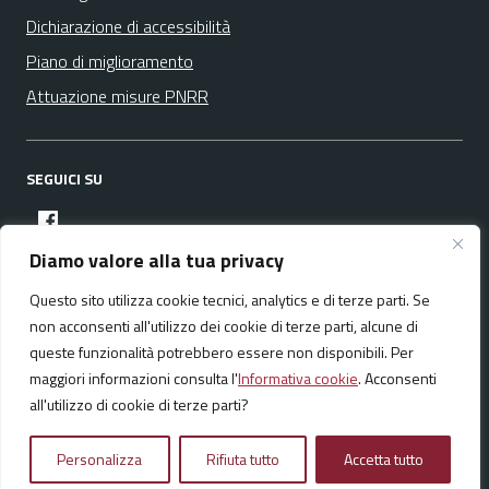
Dichiarazione di accessibilità
Piano di miglioramento
Attuazione misure PNRR
SEGUICI SU
facebook
Diamo valore alla tua privacy
Questo sito utilizza cookie tecnici, analytics e di terze parti. Se
Media policy
Mappa del sito
non acconsenti all'utilizzo dei cookie di terze parti, alcune di
queste funzionalità potrebbero essere non disponibili. Per
maggiori informazioni consulta l'
Informativa cookie
. Acconsenti
all'utilizzo di cookie di terze parti?
Realizzato da:
NeMeA Sistemi Srl
Personalizza
Rifiuta tutto
Accetta tutto