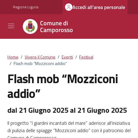
Vai ai contenuti
Vai al footer
Accedi all'area personale
Regione Liguria
Comune di
Camporosso
Home
/
Vivere il Comune
/
Eventi
/
Festival
/
Flash mob “Mozziconi addio”
Flash mob “Mozziconi
addio”
dal 21 Giugno 2025 al 21 Giugno 2025
Il progetto “I giardini incantati del mare” aderisce all’iniziativa
di pulizia delle spiagge “Mozziconi addio” con il patrocinio del
Comune di Camporosso