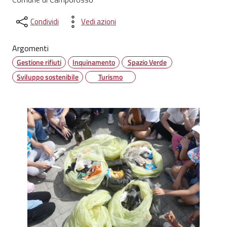
Condividi
Vedi azioni
Argomenti
Gestione rifiuti
Inquinamento
Spazio Verde
Sviluppo sostenibile
Turismo