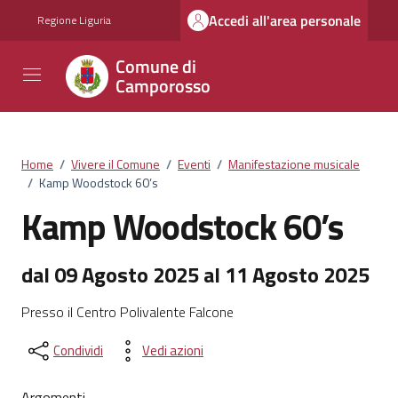
Vai ai contenuti
Vai al footer
Accedi all'area personale
Regione Liguria
Comune di
Camporosso
Home
/
Vivere il Comune
/
Eventi
/
Manifestazione musicale
/
Kamp Woodstock 60’s
Kamp Woodstock 60’s
dal 09 Agosto 2025 al 11 Agosto 2025
Presso il Centro Polivalente Falcone
Condividi
Vedi azioni
Argomenti