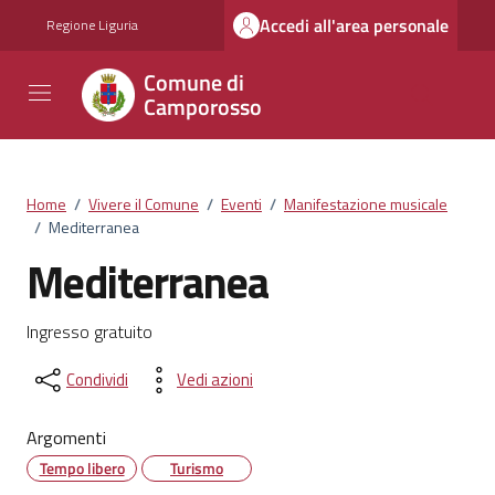
Vai ai contenuti
Vai al footer
Accedi all'area personale
Regione Liguria
Comune di
Camporosso
Home
/
Vivere il Comune
/
Eventi
/
Manifestazione musicale
/
Mediterranea
Mediterranea
Ingresso gratuito
Condividi
Vedi azioni
Argomenti
Tempo libero
Turismo