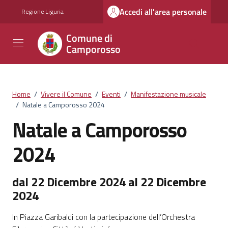
Vai ai contenuti
Vai al footer
Accedi all'area personale
Regione Liguria
Comune di
Camporosso
Home
/
Vivere il Comune
/
Eventi
/
Manifestazione musicale
/
Natale a Camporosso 2024
Natale a Camporosso
2024
dal 22 Dicembre 2024 al 22 Dicembre
2024
In Piazza Garibaldi con la partecipazione dell’Orchestra