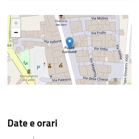
+
−
Date e orari