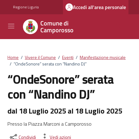
Vai ai contenuti
Vai al footer
Accedi all'area personale
Regione Liguria
Comune di
Camporosso
Home
/
Vivere il Comune
/
Eventi
/
Manifestazione musicale
/
“OndeSonore” serata con “Nandino DJ”
“OndeSonore” serata
con “Nandino DJ”
dal 18 Luglio 2025 al 18 Luglio 2025
Presso la Piazza Marconi a Camporosso
Condividi
Vedi azioni