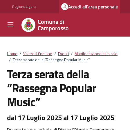
Vai ai contenuti
Vai al footer
Accedi all'area personale
Regione Liguria
Comune di
Camporosso
Home
/
Vivere il Comune
/
Eventi
/
Manifestazione musicale
/
Terza serata della “Rassegna Popular Music”
Terza serata della
“Rassegna Popular
Music”
dal 17 Luglio 2025 al 17 Luglio 2025
Presso i giardini pubblici di Piazza D'Armi a Camporosso