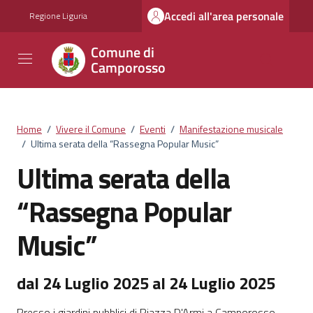
Vai ai contenuti
Vai al footer
Accedi all'area personale
Regione Liguria
Comune di
Camporosso
Home
/
Vivere il Comune
/
Eventi
/
Manifestazione musicale
/
Ultima serata della “Rassegna Popular Music”
Ultima serata della
“Rassegna Popular
Music”
dal 24 Luglio 2025 al 24 Luglio 2025
Presso i giardini pubblici di Piazza D'Armi a Camporosso