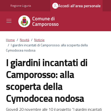
Vai ai contenuti
Vai al footer
Accedi all'area personale
Regione Liguria
Comune di
Camporosso
Home
/
Novità
/
Notizie
/
I giardini incantati di Camporosso: alla scoperta della
Cymodocea nodosa
I giardini incantati di
Camporosso: alla
scoperta della
Cymodocea nodosa
Giovedì 20 novembre alle 10 il progetto “I giardini incantati