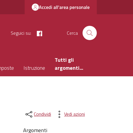
Accedi all'area personale
facebook
Seguici su:
Cerca
Tutti gli
mposte
Istruzione
argomenti...
Condividi
Vedi azioni
Argomenti