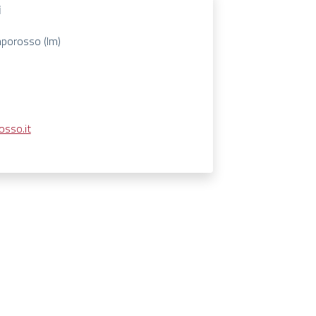
i
mporosso (Im)
sso.it