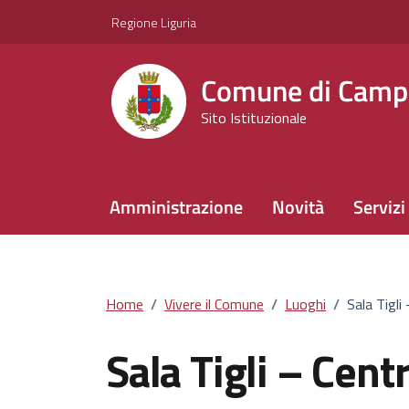
Vai ai contenuti
Vai al footer
Regione Liguria
Comune di Camp
Sito Istituzionale
Amministrazione
Novità
Servizi
Home
/
Vivere il Comune
/
Luoghi
/
Sala Tigli
Sala Tigli – Cent