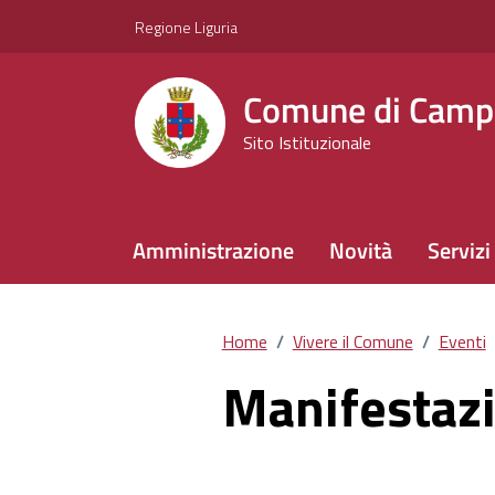
Vai ai contenuti
Vai al footer
Regione Liguria
Comune di Camp
Sito Istituzionale
Amministrazione
Novità
Servizi
Home
/
Vivere il Comune
/
Eventi
Manifestazi