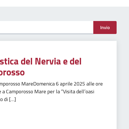
menti
Invio
istica del Nervia e del
orosso
amporosso MareDomenica 6 aprile 2025 alle ore
 a Camporosso Mare per la “Visita dell’oasi
o di […]