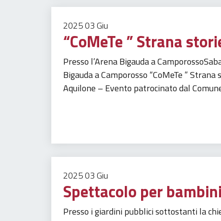
2025
03
Giu
“CoMeTe ” Strana stori
Presso l’Arena Bigauda a CamporossoSabat
Bigauda a Camporosso “CoMeTe ” Strana st
Aquilone – Evento patrocinato dal Comun
Tempo libero
Turismo
2025
03
Giu
Spettacolo per bambini
Presso i giardini pubblici sottostanti la 