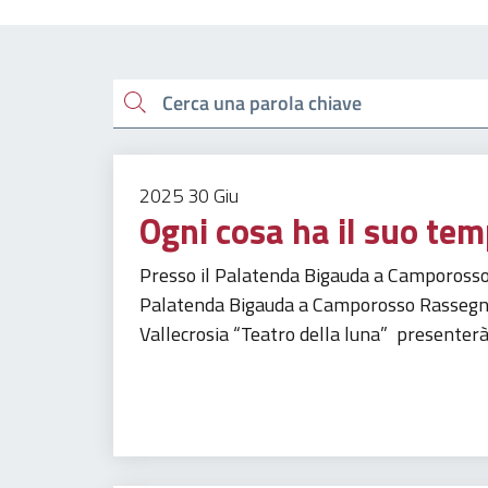
Esplora tutti i docu
Cerca una parola chiave
2025
30
Giu
Ogni cosa ha il suo te
Presso il Palatenda Bigauda a CamporossoM
Palatenda Bigauda a Camporosso Rassegna 
Vallecrosia “Teatro della luna” presenterà
Tempo libero
Turismo