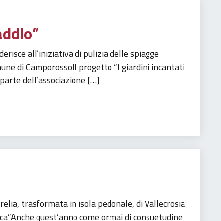
addio”
derisce all’iniziativa di pulizia delle spiagge
mune di CamporossoIl progetto “I giardini incantati
 parte dell’associazione […]
Sviluppo sostenibile
Turismo
relia, trasformata in isola pedonale, di Vallecrosia
sica”Anche quest’anno come ormai di consuetudine