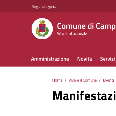
Vai ai contenuti
Vai al footer
Regione Liguria
Comune di Camp
Sito Istituzionale
Amministrazione
Novità
Servizi
Home
/
Vivere il Comune
/
Eventi
Manifestazi